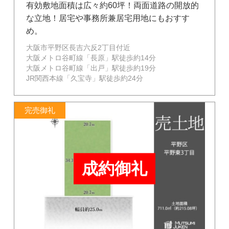
有効敷地面積は広々約60坪！両面道路の開放的
な立地！居宅や事務所兼居宅用地にもおすす
め。
大阪市平野区長吉六反2丁目付近
大阪メトロ谷町線「長原」駅徒歩約14分
大阪メトロ谷町線「出戸」駅徒歩約19分
JR関西本線「久宝寺」駅徒歩約24分
完売御礼
成約御礼