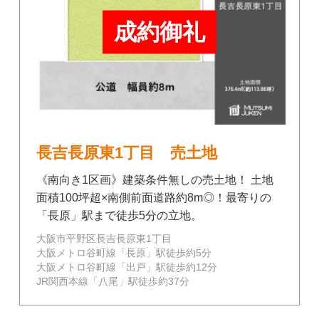
成約御礼
長吉長原東1丁目 売土地
《南向き1区画》建築条件無しの売土地！ 土地
面積100坪超×南側前面道路約8m◎！最寄りの
「長原」駅まで徒歩5分の立地。
大阪市平野区長吉長原東1丁目
大阪メトロ谷町線「長原」駅徒歩約5分
大阪メトロ谷町線「出戸」駅徒歩約12分
JR関西本線「八尾」駅徒歩約37分