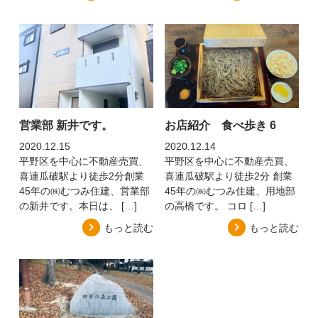
営業部 新井です。
お店紹介 食べ歩き 6
2020.12.15
2020.12.14
平野区を中心に不動産売買、
平野区を中心に不動産売買、
喜連瓜破駅より徒歩2分創業
喜連瓜破駅より徒歩2分 創業
45年の㈱むつみ住建、営業部
45年の㈱むつみ住建、用地部
の新井です。本日は、 […]
の高橋です。 コロ […]
もっと読む
もっと読む