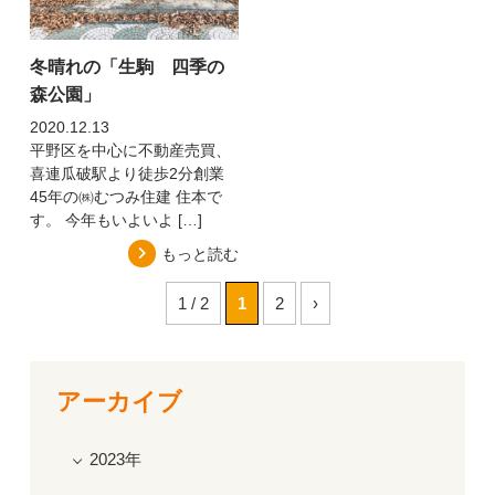
冬晴れの「生駒 四季の
森公園」
2020.12.13
平野区を中心に不動産売買、
喜連瓜破駅より徒歩2分創業
45年の㈱むつみ住建 住本で
す。 今年もいよいよ […]
もっと読む
1 / 2
1
2
›
アーカイブ
2023年