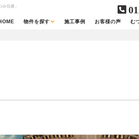
つみ住建」
01
HOME
物件を探す
施工事例
お客様の声
む