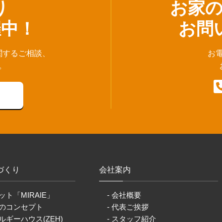
り
お家
催中！
お問
関するご相談、
お
。
づくり
会社案内
ット「MIRAIE」
- 会社概要
りのコンセプト
- 代表ご挨拶
ルギーハウス(ZEH)
- スタッフ紹介