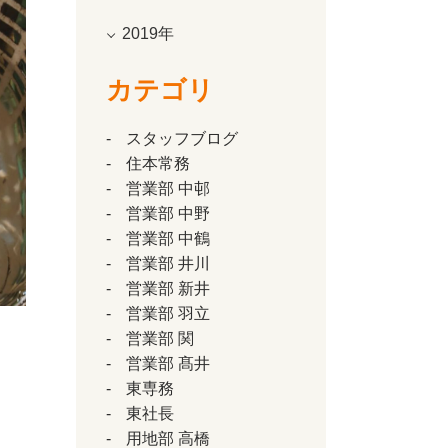
2019年
カテゴリ
スタッフブログ
住本常務
営業部 中邨
営業部 中野
営業部 中鶴
営業部 井川
営業部 新井
営業部 羽立
営業部 関
営業部 髙井
東専務
東社長
用地部 高橋