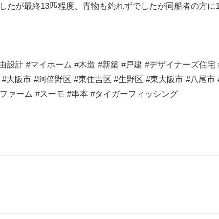
したが最終13匹程度、青物も釣れずでしたが同船者の方に
由設計 #マイホーム #木造 #新築 #戸建 #デザイナーズ住宅 
取 #大阪市 #阿倍野区 #東住吉区 #生野区 #東大阪市 #八尾市 
エネファーム #スーモ #串本 #タイガーフィッシング