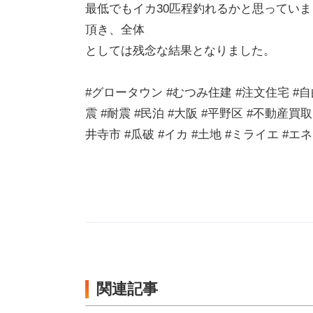
最低でもイカ30匹程釣れるかと思っていま
頂き、全体
としては残念な結果となりました。
#グロータウン #むつみ住建 #注文住宅 #自
震 #耐震 #民泊 #大阪 #平野区 #不動産買
井寺市 #瓜破 #イカ #土地 #ミライエ #
関連記事