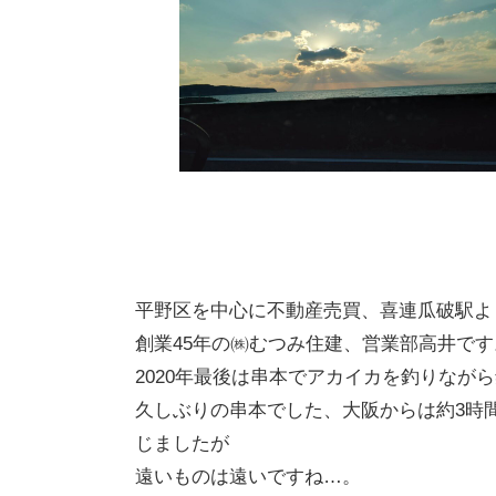
平野区を中心に不動産売買、喜連瓜破駅よ
創業45年の㈱むつみ住建、営業部高井です
2020年最後は串本でアカイカを釣りなが
久しぶりの串本でした、大阪からは約3時
じましたが
遠いものは遠いですね…。