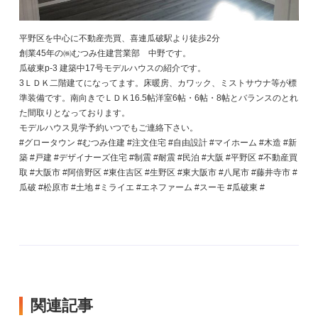
平野区を中心に不動産売買、喜連瓜破駅より徒歩2分
創業45年の㈱むつみ住建営業部 中野です。
瓜破東p-3 建築中17号モデルハウスの紹介です。
3ＬＤＫ二階建てになってます。床暖房、カワック、ミストサウナ等が標
準装備です。南向きでＬＤＫ16.5帖洋室6帖・6帖・8帖とバランスのとれ
た間取りとなっております。
モデルハウス見学予約いつでもご連絡下さい。
#グロータウン #むつみ住建 #注文住宅 #自由設計 #マイホーム #木造 #新
築 #戸建 #デザイナーズ住宅 #制震 #耐震 #民泊 #大阪 #平野区 #不動産買
取 #大阪市 #阿倍野区 #東住吉区 #生野区 #東大阪市 #八尾市 #藤井寺市 #
瓜破 #松原市 #土地 #ミライエ #エネファーム #スーモ #瓜破東 #
関連記事