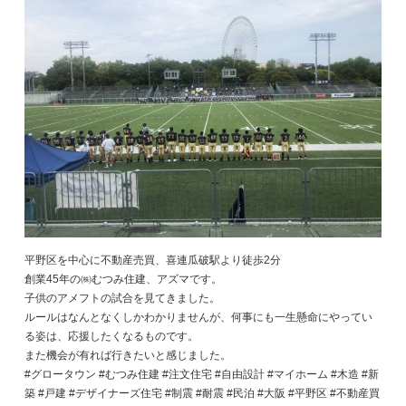
平野区を中心に不動産売買、喜連瓜破駅より徒歩2分
創業45年の㈱むつみ住建、アズマです。
子供のアメフトの試合を見てきました。
ルールはなんとなくしかわかりませんが、何事にも一生懸命にやってい
る姿は、応援したくなるものです。
また機会が有れば行きたいと感じました。
#グロータウン #むつみ住建 #注文住宅 #自由設計 #マイホーム #木造 #新
築 #戸建 #デザイナーズ住宅 #制震 #耐震 #民泊 #大阪 #平野区 #不動産買