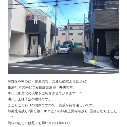
平野区を中心に不動産売買、喜連瓜破駅より徒歩2分
創業45年の㈱むつみ住建営業部 井川です。
本日は加美北の現場をご紹介させて頂きます^_^
明日、上棟予定の現場です。
ここもこだわりのお家ですので、完成が待ち遠しいです。
加美北も残り2期分譲、すぐ近くの加美正覚寺も残り1区画となりました
^_^
興味のある方は是非お早い目に(๑•̀ㅁ•́๑)✧