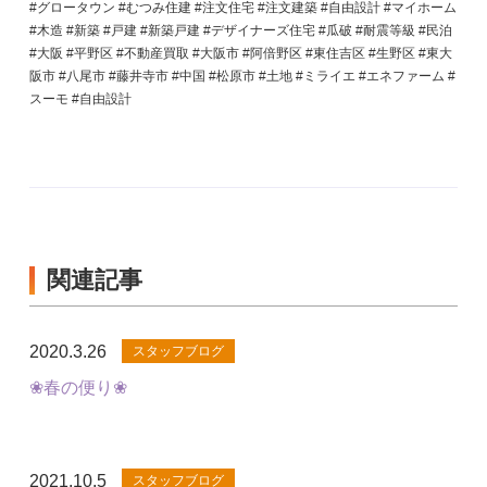
#グロータウン #むつみ住建 #注文住宅 #注文建築 #自由設計 #マイホーム
#木造 #新築 #戸建 #新築戸建 #デザイナーズ住宅 #瓜破 #耐震等級 #民泊
#大阪 #平野区 #不動産買取 #大阪市 #阿倍野区 #東住吉区 #生野区 #東大
阪市 #八尾市 #藤井寺市 #中国 #松原市 #土地 #ミライエ #エネファーム #
スーモ #自由設計
関連記事
2020.3.26
スタッフブログ
❀春の便り❀
2021.10.5
スタッフブログ