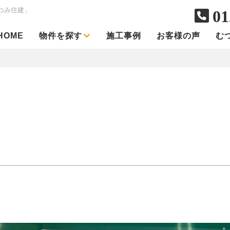
つみ住建」
01
HOME
物件を探す
施工事例
お客様の声
む