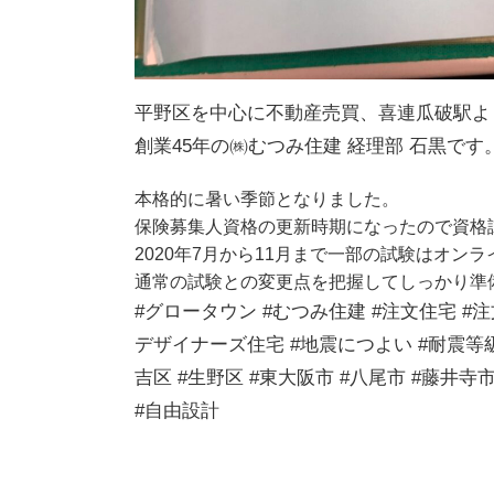
平野区を中心に不動産売買、喜連瓜破駅よ
創業45年の㈱むつみ住建 経理部 石黒です
本格的に暑い季節となりました。
保険募集人資格の更新時期になったので資格
2020年7月から11月まで一部の試験はオ
通常の試験との変更点を把握してしっかり準
#グロータウン #むつみ住建 #注文住宅 #注文
デザイナーズ住宅 #地震につよい #耐震等級 
吉区 #生野区 #東大阪市 #八尾市 #藤井寺市
#自由設計