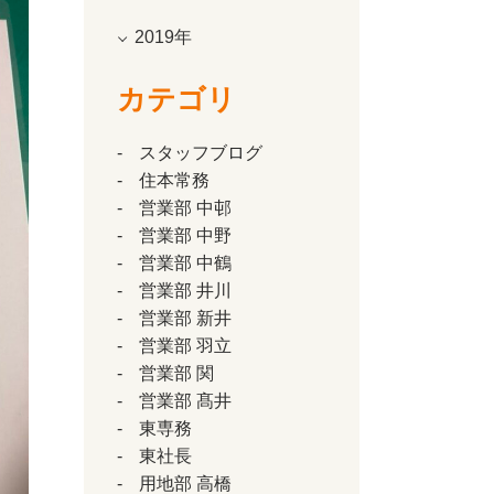
2019年
カテゴリ
スタッフブログ
住本常務
営業部 中邨
営業部 中野
営業部 中鶴
営業部 井川
営業部 新井
営業部 羽立
営業部 関
営業部 髙井
東専務
東社長
用地部 高橋