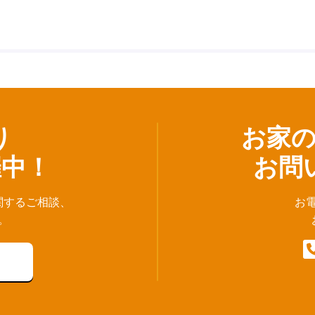
り
お家
催中！
お問
関するご相談、
お
。