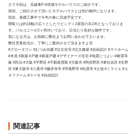
さて今回は、瓜破東P-6現場モデルハウスのご紹介です。
前回、ご紹介させて頂いたモデルハウスとは別の物件になります。
現在、基礎工事中で今年の春に完成予定です。
間取りは約18帖の広々としたリビング＋3居室の3LDKとなっておりま
す。バルコニーが2ヶ所付いており、日当たり良好な物件です。
気になる方は、お気軽に弊社までお問い合わせ下さいませ。
弊社営業担当が、丁寧にご案内させて頂きますよ😊
#グロータウン #むつみ住建 #注文住宅 #注文建築 #自由設計 #マイホーム
#木造 #新築 #戸建 #新築戸建 #デザイナーズ住宅 #地震につよい #耐震等
級 #民泊 #大阪 #平野区 #不動産買取 #大阪市 #阿倍野区 #東住吉区 #生野
区 #東大阪市 #八尾市 #藤井寺市 #羽曳野市 #松原市 #土地 #ミライエ #エ
ネファーム #スーモ #自由設計
関連記事