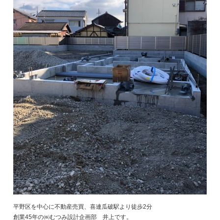
平野区を中心に不動産売買、喜連瓜破駅より徒歩2分
創業45年の㈱むつみ設計企画部 井上です。