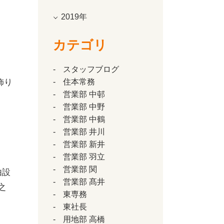
2019年
カテゴリ
スタッフブログ
飾り
住本常務
営業部 中邨
営業部 中野
営業部 中鶴
営業部 井川
営業部 新井
営業部 羽立
営業部 関
由設
営業部 髙井
之
東専務
東社長
用地部 高橋