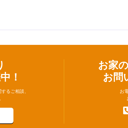
り
お家
催中！
お問
関するご相談、
お
。