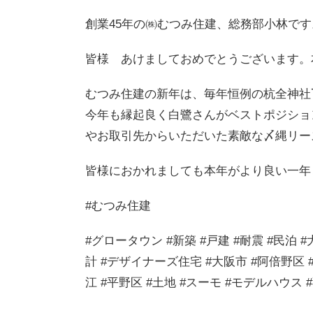
創業45年の㈱むつみ住建、総務部小林です
皆様 あけましておめでとうございます。
むつみ住建の新年は、毎年恒例の杭全神社
今年も縁起良く白鷺さんがベストポジショ
やお取引先からいただいた素敵な〆縄リー
皆様におかれましても本年がより良い一年
#むつみ住建
#グロータウン #新築 #戸建 #耐震 #民泊 
計 #デザイナーズ住宅 #大阪市 #阿倍野区 #
江 #平野区 #土地 #スーモ #モデルハウス #不動