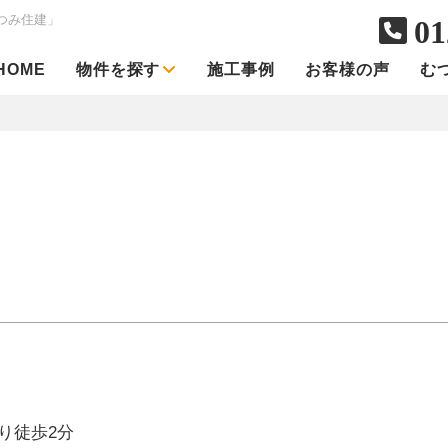
つみ住建」
01
HOME
物件を探す
施工事例
お客様の声
む
り徒歩2分