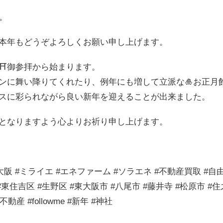
。
本年もどうぞよろしくお願い申し上げます。
⛩御参拝から始まります。
ンに舞い降りてくれたり、例年にも増して立派な🎍お正月
スに彩られながら良い新年を迎えることが出来ました。
となりますよう心よりお祈り申し上げます。
#大阪 #ミライエ #エネファーム #ソラエネ #不動産買取 #自
東住吉区 #生野区 #東大阪市 #八尾市 #藤井寺 #松原市 #住
産 #followme #新年 #神社