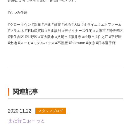
距離によって見所も違い、面白かったです。
#むつみ住建
#グロータウン #新築 #戸建 #耐震 #民泊 #大阪 #ミライエ #エネファーム
#ソラエネ #不動産買取 #自由設計 #デザイナーズ住宅 #大阪市 #阿倍野区
#東住吉区 #生野区 #東大阪市 #八尾市 #藤井寺 #松原市 #住之江 #平野区
#土地 #スーモ #モデルハウス #不動産 #followme #水泳 #日本選手権
関連記事
2020.11.22
スタッフブログ
また行こぉ～っと