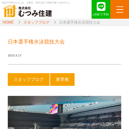
大阪市平野区をはじめ、生野区、東住吉区で新築戸建てを探すなら
LINEで予約
HOME
スタッフブログ
日本選手権水泳競技大会
日本選手権水泳競技大会
2023.4.17
スタッフブログ
東専務