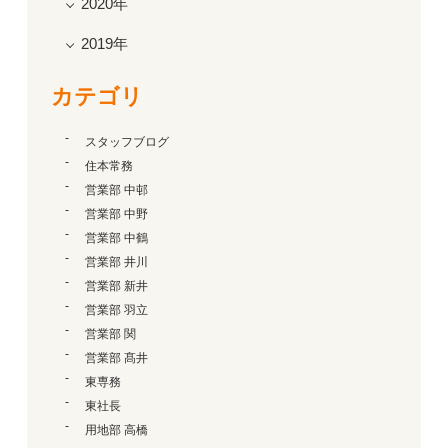
2020年
2019年
カテゴリ
スタッフブログ
住本常務
営業部 中邨
営業部 中野
営業部 中鶴
営業部 井川
営業部 新井
営業部 羽立
営業部 関
営業部 髙井
東専務
東社長
用地部 高橋