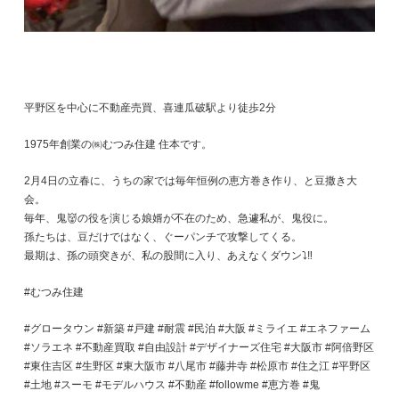
平野区を中心に不動産売買、喜連瓜破駅より徒歩2分
1975年創業の㈱むつみ住建 住本です。
2月4日の立春に、うちの家では毎年恒例の恵方巻き作り、と豆撒き大
会。
毎年、鬼👹の役を演じる娘婿が不在のため、急遽私が、鬼役に。
孫たちは、豆だけではなく、ぐーパンチで攻撃してくる。
最期は、孫の頭突きが、私の股間に入り、あえなくダウン⤵️‼️
#むつみ住建
#グロータウン #新築 #戸建 #耐震 #民泊 #大阪 #ミライエ #エネファーム
#ソラエネ #不動産買取 #自由設計 #デザイナーズ住宅 #大阪市 #阿倍野区
#東住吉区 #生野区 #東大阪市 #八尾市 #藤井寺 #松原市 #住之江 #平野区
#土地 #スーモ #モデルハウス #不動産 #followme #恵方巻 #鬼