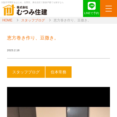
大阪市平野区をはじめ、生野区、東住吉区で新築戸建てを探すなら
LINEで予約
HOME
スタッフブログ
恵方巻き作り、豆撒き。
恵方巻き作り、豆撒き。
2023.2.16
スタッフブログ
住本常務