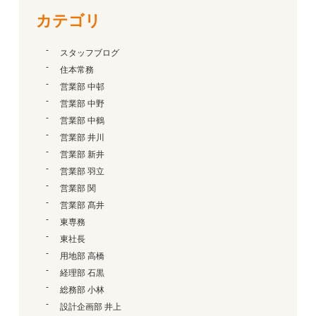
カテゴリ
スタッフブログ
住本常務
営業部 中邨
営業部 中野
営業部 中鶴
営業部 井川
営業部 新井
営業部 羽立
営業部 関
営業部 髙井
東専務
東社長
用地部 高橋
経理部 石黒
総務部 小林
設計企画部 井上