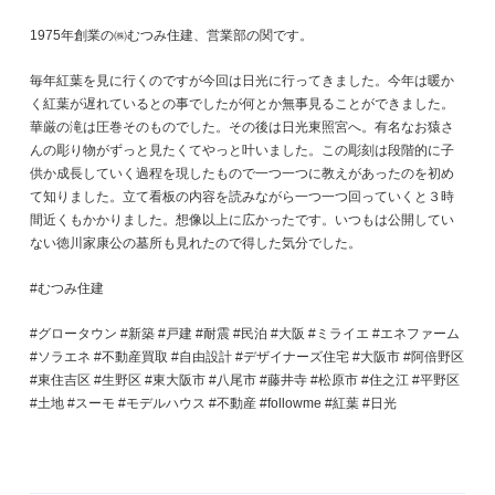
1975年創業の㈱むつみ住建、営業部の関です。
毎年紅葉を見に行くのですが今回は日光に行ってきました。今年は暖か
く紅葉が遅れているとの事でしたが何とか無事見ることができました。
華厳の滝は圧巻そのものでした。その後は日光東照宮へ。有名なお猿さ
んの彫り物がずっと見たくてやっと叶いました。この彫刻は段階的に子
供か成長していく過程を現したもので一つ一つに教えがあったのを初め
て知りました。立て看板の内容を読みながら一つ一つ回っていくと３時
間近くもかかりました。想像以上に広かったです。いつもは公開してい
ない徳川家康公の墓所も見れたので得した気分でした。
#むつみ住建
#グロータウン #新築 #戸建 #耐震 #民泊 #大阪 #ミライエ #エネファーム
#ソラエネ #不動産買取 #自由設計 #デザイナーズ住宅 #大阪市 #阿倍野区
#東住吉区 #生野区 #東大阪市 #八尾市 #藤井寺 #松原市 #住之江 #平野区
#土地 #スーモ #モデルハウス #不動産 #followme #紅葉 #日光