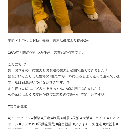
平野区を中心に不動産売買、喜連瓜破駅より徒歩2分
1975年創業の㈱むつみ住建、営業部の羽立です。
こんにちは^ ^
先日お休みの日に愛犬とお友達の愛犬と公園で遊んできました！
普段はゆったりした性格の2匹ですが、外に出るとよく走って遊んでいま
す。私は到底追いつかない速さです。笑
また違う日にはパグのネギマちゃんが家に遊びにきました！
私の家にはよく犬友達が遊びに来るので賑やかで楽しいです🐶
#むつみ住建
#グロータウン #新築 #戸建 #制震 #耐震 #民泊 #大阪 #ミライエ #エネフ
ァーム #ソラエネ #不動産買取 #自由設計 #デザイナーズ住宅 #大阪市 #