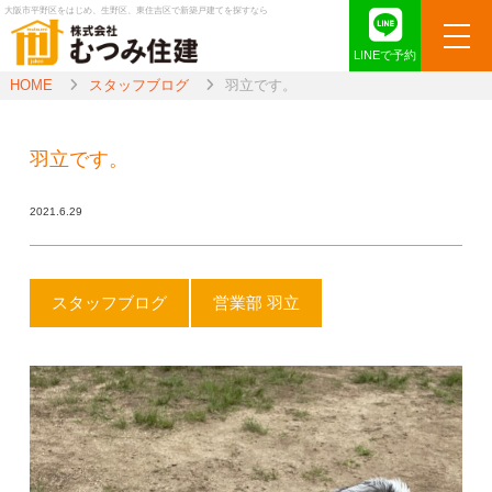
大阪市平野区をはじめ、生野区、東住吉区で新築戸建てを探すなら
LINEで予約
HOME
スタッフブログ
羽立です。
羽立です。
2021.6.29
スタッフブログ
営業部 羽立