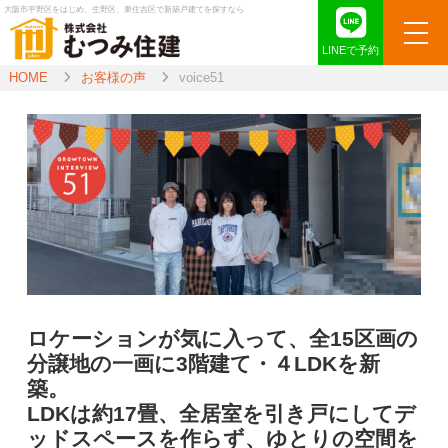
大阪市平野区をはじめ、生野区、東住吉区で新築戸建てを探すなら
LINEで予約
HOME
お客様の声
voice51
ロケーションが気に入って、全15区画の
分譲地の一画に3階建て・４LDKを新
築。
LDKは約17畳、全居室を引き戸にしてデ
ッドスペースを作らず、ゆとりの空間を