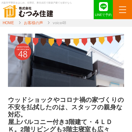
大阪市平野区をはじめ、生野区、東住吉区で新築戸建てを探すなら
LINEで予約
HOME
お客様の声
voice48
ウッドショックやコロナ禍の家づくりの
不安を払拭したのは、スタッフの親身な
対応。
屋上バルコニー付き3階建て・４ＬＤ
Ｋ。2階リビングも3階主寝室も広々