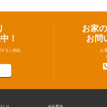
り
お家
催中！
お問
関するご相談、
お
。
づくり
会社案内