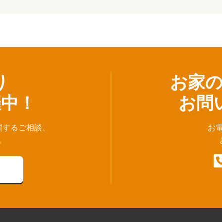
り
お家
催中！
お問
関するご相談、
お
。