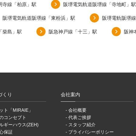
明寺線「柏原」駅
阪堺電気軌道阪堺線「寺地町」駅
阪堺電気軌道阪堺線「東粉浜」駅
阪堺電軌阪堺線
「柴島」駅
阪急神戸線「十三」駅
阪神
づくり
会社案内
ット「MIRAIE」
- 会社概要
りのコンセプト
- 代表ご挨拶
ルギーハウス(ZEH)
- スタッフ紹介
安心保証
- プライバシーポリシー