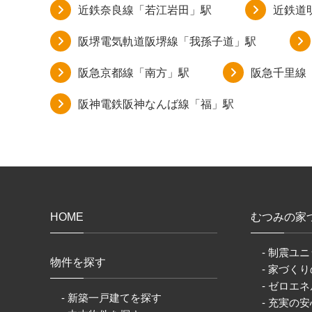
近鉄奈良線「若江岩田」駅
近鉄道
阪堺電気軌道阪堺線「我孫子道」駅
阪急京都線「南方」駅
阪急千里線
阪神電鉄阪神なんば線「福」駅
HOME
むつみの家
- 制震ユニ
物件を探す
- 家づく
- ゼロエネ
- 新築一戸建てを探す
- 充実の