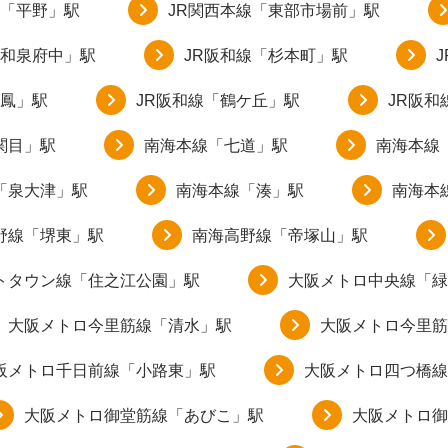
線「平野」駅
JR関西本線「東部市場前」駅
「和泉府中」駅
JR阪和線「杉本町」駅
「鳳」駅
JR阪和線「鶴ケ丘」駅
JR阪和
関目」駅
南海本線「七道」駅
南海本線
「泉大津」駅
南海本線「湊」駅
南海本
野線「堺東」駅
南海高野線「帝塚山」駅
トタウン線「住之江公園」駅
大阪メトロ中央線「緑
大阪メトロ今里筋線「清水」駅
大阪メトロ今里筋
阪メトロ千日前線「小路東」駅
大阪メトロ四つ橋線
大阪メトロ御堂筋線「あびこ」駅
大阪メトロ御