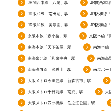
JR関西本線「八尾」駅
JR関西本
JR阪和線「南田辺」駅
JR阪和線
JR阪和線「美章園」駅
JR阪和線
京阪本線「森小路」駅
京阪本線「
南海本線「天下茶屋」駅
南海本線
南海泉北線「和泉中央」駅
南海高
南海高野線「浅香山」駅
南港ポー
大阪メトロ今里筋線「新森古市」駅
大阪メトロ千日前線「南巽」駅
大
大阪メトロ四ツ橋線「住之江公園」駅