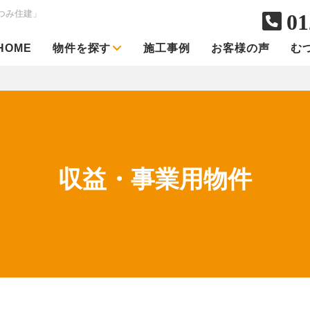
つみ住建」
01
HOME
物件を探す
施工事例
お客様の声
む
収益・事業用物件