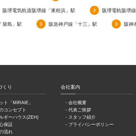
阪堺電気軌道阪堺線「東粉浜」駅
阪堺電軌阪堺線
「柴島」駅
阪急神戸線「十三」駅
阪神
づくり
会社案内
ット「MIRAIE」
- 会社概要
りのコンセプト
- 代表ご挨拶
ルギーハウス(ZEH)
- スタッフ紹介
安心保証
- プライバシーポリシー
りの流れ