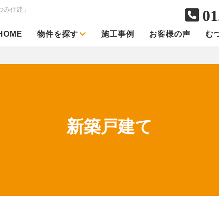
つみ住建」
01
HOME
物件を探す
施工事例
お客様の声
む
新築戸建て