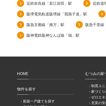
近鉄奈良線「若江岩田」駅
近鉄道
阪堺電気軌道阪堺線「我孫子道」駅
阪急京都線「南方」駅
阪急千里線
阪神電鉄阪神なんば線「福」駅
HOME
むつみの家
- 制震ユニ
物件を探す
- 家づく
- ゼロエネ
- 新築一戸建てを探す
- 充実の