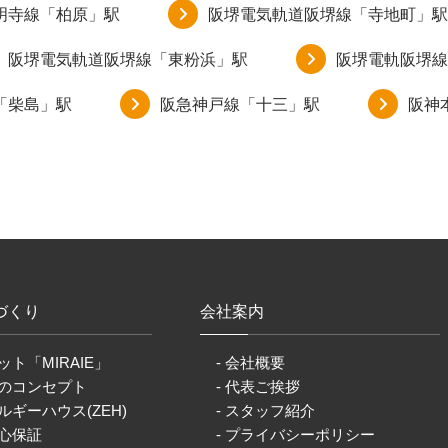
明寺線「柏原」駅
阪堺電気軌道阪堺線「寺地町」駅
阪堺電気軌道阪堺線「東粉浜」駅
阪堺電軌阪堺線
「柴島」駅
阪急神戸線「十三」駅
阪神
づくり
会社案内
ット「MIRAIE」
- 会社概要
りのコンセプト
- 代表ご挨拶
ルギーハウス(ZEH)
- スタッフ紹介
安心保証
- プライバシーポリシー