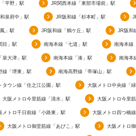
線「平野」駅
JR関西本線「東部市場前」駅
「和泉府中」駅
JR阪和線「杉本町」駅
「鳳」駅
JR阪和線「鶴ケ丘」駅
JR阪和
関目」駅
南海本線「七道」駅
南海本線
「泉大津」駅
南海本線「湊」駅
南海本
野線「堺東」駅
南海高野線「帝塚山」駅
トタウン線「住之江公園」駅
大阪メトロ中央線「緑
大阪メトロ今里筋線「清水」駅
大阪メトロ今里筋
阪メトロ千日前線「小路東」駅
大阪メトロ四つ橋線
大阪メトロ御堂筋線「あびこ」駅
大阪メトロ御