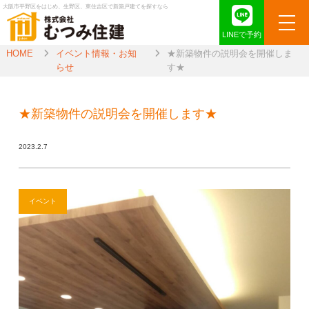
大阪市平野区をはじめ、生野区、東住吉区で新築戸建てを探すなら
LINEで予約
HOME
イベント情報・お知
★新築物件の説明会を開催しま
らせ
す★
★新築物件の説明会を開催します★
2023.2.7
イベント