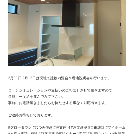
2月11日,2月12日は現地で建物内覧会＆現地説明会を行います。
ローンシミュレーションや支払いのご相談もさせて頂きますので
是非、一度足を運んでみて下さい。
事前にお電話頂きましたらお待たせする事なく対応出来ます。
ご連絡お待ちしております。
#グロータウン #むつみ住建 #注文住宅 #注文建築 #自由設計 #マイホーム
#木造 #新築 #戸建 #新築戸建 #デザイナーズ住宅 #地震につよい #耐震等