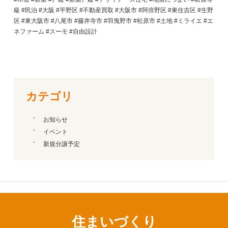
級 #民泊 #大阪 #平野区 #不動産買取 #大阪市 #阿倍野区 #東住吉区 #生野
区 #東大阪市 #八尾市 #藤井寺市 #羽曳野市 #松原市 #土地 #ミライエ #エ
ネファーム #スーモ #自由設計
カテゴリ
お知らせ
イベント
新規分譲予定
住まいづくり