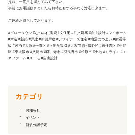
是非、一度足を運んでみて下さい。
事前にお電話頂きましたらお待たせする事なく対応出来ます。
ご連絡お待ちしております。
#グロータウン #むつみ住建 #注文住宅 #注文建築 #自由設計 #マイホーム
#木造 #新築 #戸建 #新築戸建 #デザイナーズ住宅 #地震につよい #耐震等
級 #民泊 #大阪 #平野区 #不動産買取 #大阪市 #阿倍野区 #東住吉区 #生野
区 #東大阪市 #八尾市 #藤井寺市 #羽曳野市 #松原市 #土地 #ミライエ #エ
ネファーム #スーモ #自由設計
カテゴリ
お知らせ
イベント
新規分譲予定