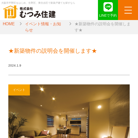
大阪市平野区をはじめ、生野区、東住吉区で新築戸建てを探すなら
LINEで予約
HOME
イベント情報・お知
★新築物件の説明会を開催しま
らせ
す★
★新築物件の説明会を開催します★
2024.1.9
イベント