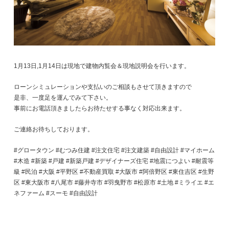
1月13日,1月14日は現地で建物内覧会＆現地説明会を行います。
ローンシミュレーションや支払いのご相談もさせて頂きますので
是非、一度足を運んでみて下さい。
事前にお電話頂きましたらお待たせする事なく対応出来ます。
ご連絡お待ちしております。
#グロータウン #むつみ住建 #注文住宅 #注文建築 #自由設計 #マイホーム
#木造 #新築 #戸建 #新築戸建 #デザイナーズ住宅 #地震につよい #耐震等
級 #民泊 #大阪 #平野区 #不動産買取 #大阪市 #阿倍野区 #東住吉区 #生野
区 #東大阪市 #八尾市 #藤井寺市 #羽曳野市 #松原市 #土地 #ミライエ #エ
ネファーム #スーモ #自由設計