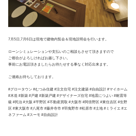
7月5日,7月6日は現地で建物内覧会＆現地説明会を行います。
ローンシミュレーションや支払いのご相談もさせて頂きますので
ご都合がよろしければお越し下さい。
事前にお電話頂きましたらお待たせする事なく対応出来ます。
ご連絡お待ちしております。
#グロータウン #むつみ住建 #注文住宅 #注文建築 #自由設計 #マイホーム
#木造 #新築 #戸建 #新築戸建 #デザイナーズ住宅 #地震につよい #耐震等
級 #民泊 #大阪 #平野区 #不動産買取 #大阪市 #阿倍野区 #東住吉区 #生野
区 #東大阪市 #八尾市 #藤井寺市 #羽曳野市 #松原市 #土地 #ミライエ #エ
ネファーム #スーモ #自由設計