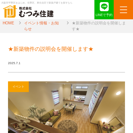
大阪市平野区をはじめ、生野区、東住吉区で新築戸建てを探すなら
LINEで予約
HOME
イベント情報・お知
★新築物件の説明会を開催しま
らせ
す★
★新築物件の説明会を開催します★
2025.7.1
イベント