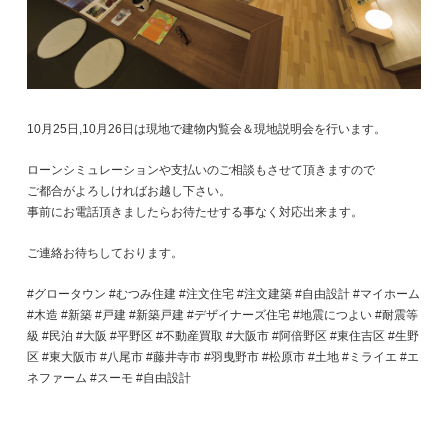
10月25日,10月26日は現地で建物内覧会＆現地説明会を行います。
ローンシミュレーションや支払いのご相談もさせて頂きますので
ご都合がよろしければお越し下さい。
事前にお電話頂きましたらお待たせする事なく対応出来ます。
ご連絡お待ちしております。
#グロータウン #むつみ住建 #注文住宅 #注文建築 #自由設計 #マイホーム
#木造 #新築 #戸建 #新築戸建 #デザイナーズ住宅 #地震につよい #耐震等
級 #民泊 #大阪 #平野区 #不動産買取 #大阪市 #阿倍野区 #東住吉区 #生野
区 #東大阪市 #八尾市 #藤井寺市 #羽曳野市 #松原市 #土地 #ミライエ #エ
ネファーム #スーモ #自由設計