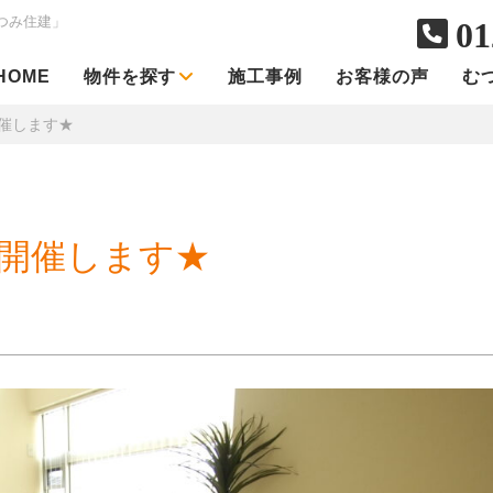
つみ住建」
01
HOME
物件を探す
施工事例
お客様の声
む
催します★
開催します★