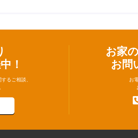
り
お家
催中！
お問
関するご相談、
お
。