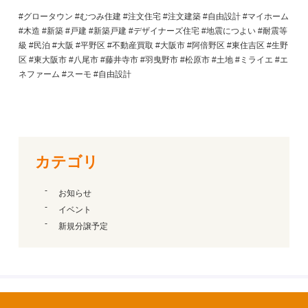
#グロータウン #むつみ住建 #注文住宅 #注文建築 #自由設計 #マイホーム
#木造 #新築 #戸建 #新築戸建 #デザイナーズ住宅 #地震につよい #耐震等
級 #民泊 #大阪 #平野区 #不動産買取 #大阪市 #阿倍野区 #東住吉区 #生野
区 #東大阪市 #八尾市 #藤井寺市 #羽曳野市 #松原市 #土地 #ミライエ #エ
ネファーム #スーモ #自由設計
カテゴリ
お知らせ
イベント
新規分譲予定