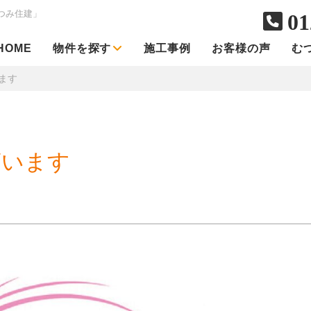
つみ住建」
01
HOME
物件を探す
施工事例
お客様の声
む
ます
ざいます