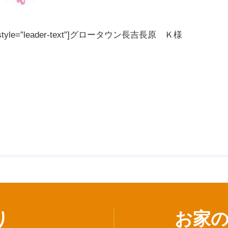
 text_style=”leader-text”]グロータウン長吉長原 Ｋ様
り
お家