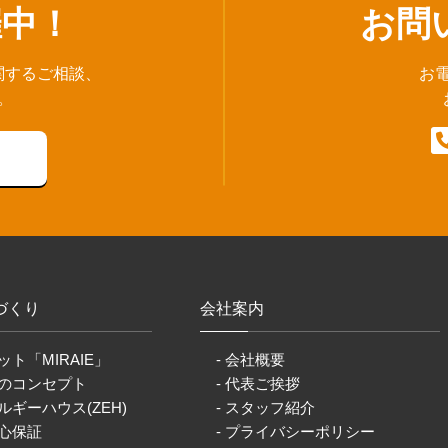
催中！
お問
関するご相談、
お
。
づくり
会社案内
ット「MIRAIE」
- 会社概要
りのコンセプト
- 代表ご挨拶
ルギーハウス(ZEH)
- スタッフ紹介
安心保証
- プライバシーポリシー