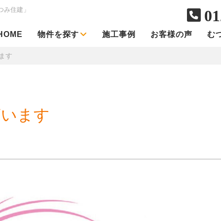
つみ住建」
01
HOME
物件を探す
施工事例
お客様の声
む
ます
ざいます