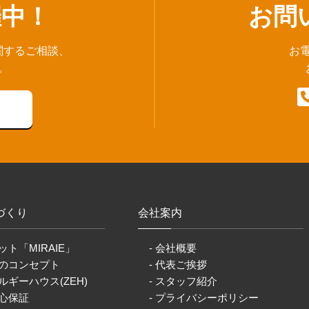
催中！
お問
関するご相談、
お
。
づくり
会社案内
ット「MIRAIE」
- 会社概要
りのコンセプト
- 代表ご挨拶
ルギーハウス(ZEH)
- スタッフ紹介
安心保証
- プライバシーポリシー