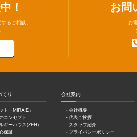
催中！
お問
関するご相談、
お
。
づくり
会社案内
ット「MIRAIE」
- 会社概要
りのコンセプト
- 代表ご挨拶
ルギーハウス(ZEH)
- スタッフ紹介
安心保証
- プライバシーポリシー