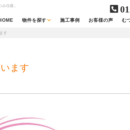
つみ住建」
01
HOME
物件を探す
施工事例
お客様の声
む
ます
ざいます