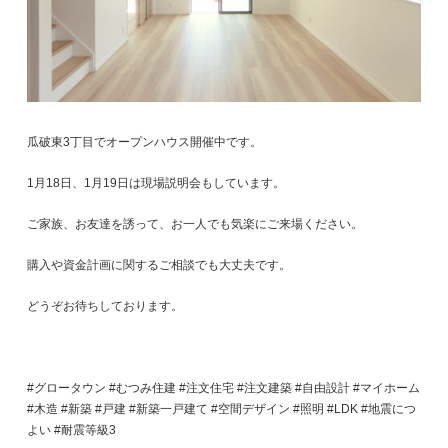
瓜破東3丁目でオープンハウス開催中です。
1月18日、1月19日は現場説明会もしています。
ご家族、お友達を誘って、お一人でも気楽にご来場ください。
購入や資金計画に関するご相談でも大丈夫です。
どうぞお待ちしております。
#グロータウン #むつみ住建 #注文住宅 #注文建築 #自由設計 #マイホーム
#木造 #新築 #戸建 #新築一戸建て #空間デザイン #照明 #LDK #地震につ
よい #耐震等級3