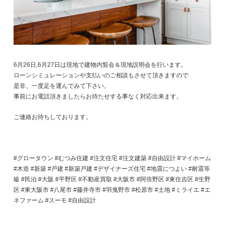
6月26日,6月27日は現地で建物内覧会＆現地説明会を行います。
ローンシミュレーションや支払いのご相談もさせて頂きますので
是非、一度足を運んでみて下さい。
事前にお電話頂きましたらお待たせする事なく対応出来ます。
ご連絡お待ちしております。
#グロータウン #むつみ住建 #注文住宅 #注文建築 #自由設計 #マイホーム
#木造 #新築 #戸建 #新築戸建 #デザイナーズ住宅 #地震につよい #耐震等
級 #民泊 #大阪 #平野区 #不動産買取 #大阪市 #阿倍野区 #東住吉区 #生野
区 #東大阪市 #八尾市 #藤井寺市 #羽曳野市 #松原市 #土地 #ミライエ #エ
ネファーム #スーモ #自由設計