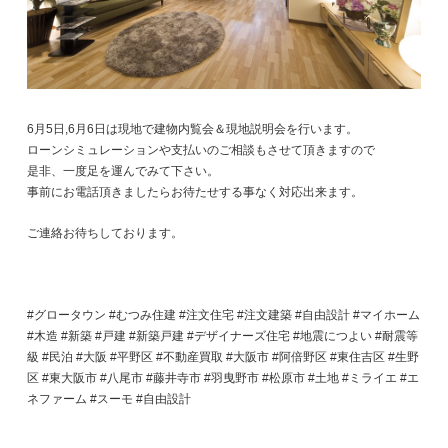
6月5日,6月6日は現地で建物内覧会＆現地説明会を行います。
ローンシミュレーションや支払いのご相談もさせて頂きますので
是非、一度足を運んでみて下さい。
事前にお電話頂きましたらお待たせする事なく対応出来ます。
ご連絡お待ちしております。
#グロータウン #むつみ住建 #注文住宅 #注文建築 #自由設計 #マイホーム
#木造 #新築 #戸建 #新築戸建 #デザイナーズ住宅 #地震につよい #耐震等
級 #民泊 #大阪 #平野区 #不動産買取 #大阪市 #阿倍野区 #東住吉区 #生野
区 #東大阪市 #八尾市 #藤井寺市 #羽曳野市 #松原市 #土地 #ミライエ #エ
ネファーム #スーモ #自由設計