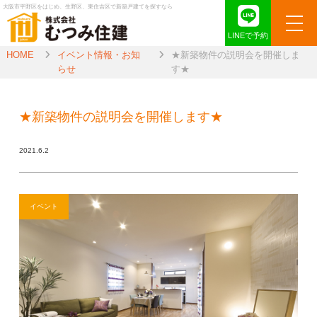
大阪市平野区をはじめ、生野区、東住吉区で新築戸建てを探すなら
LINEで予約
HOME
イベント情報・お知
★新築物件の説明会を開催しま
らせ
す★
★新築物件の説明会を開催します★
2021.6.2
イベント